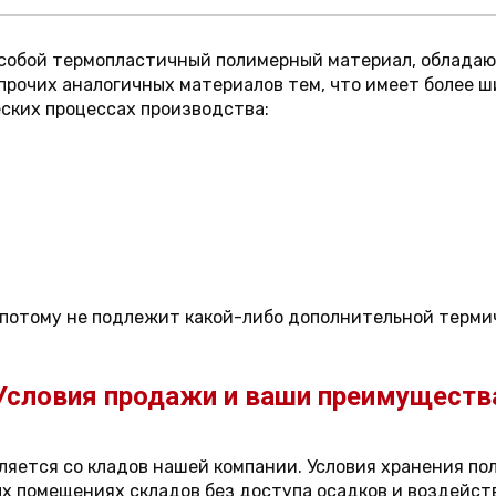
 собой термопластичный полимерный материал, облад
прочих аналогичных материалов тем, что имеет более ш
еских процессах производства:
 потому не подлежит какой-либо дополнительной терми
Условия продажи и ваши преимуществ
яется со кладов нашей компании. Условия хранения п
х помещениях складов без доступа осадков и воздейств