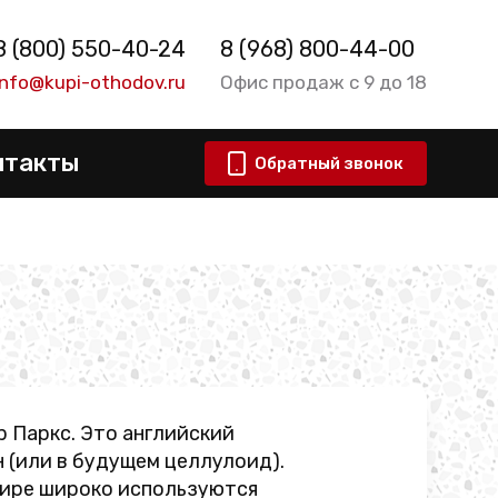
8 (800) 550-40-24
8 (968) 800-44-00
info@kupi-othodov.ru
Офис продаж с 9 до 18
нтакты
Обратный звонок
р Паркс. Это английский
 (или в будущем целлулоид).
 мире широко используются