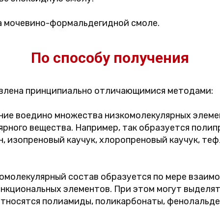
а мочевино-формальдегидной смоле.
По способу получения
влена принципиально отличающимися методами:
ние воедино множества низкомолекулярных элеме
рного вещества. Например, так образуется полип
, изопреновый каучук, хлоропреновый каучук, теф
омолекулярный состав образуется по мере взаим
нкциональных элементов. При этом могут выделять
е относятся полиамиды, поликарбонаты, фенолаль