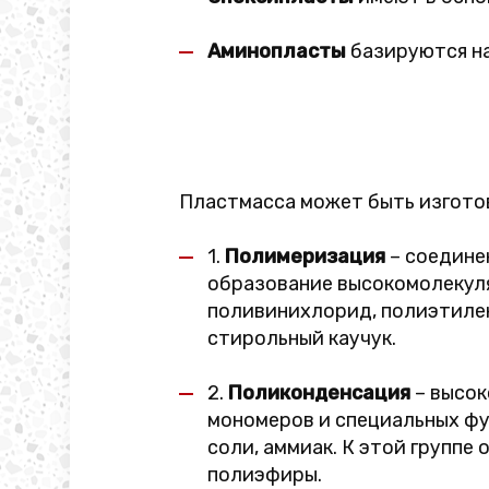
Аминопласты
базируются н
Пластмасса может быть изгото
1.
Полимеризация
– соедине
образование высокомолекуля
поливинихлорид, полиэтилен
стирольный каучук.
2.
Поликонденсация
– высок
мономеров и специальных фу
соли, аммиак. К этой групп
полиэфиры.