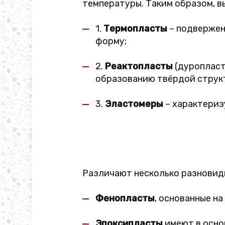
температуры. Таким образом, 
1.
Термопласты
– подвержен
форму;
2.
Реактопласты
(дуропласт
образованию твёрдой структ
3.
Эластомеры
– характериз
Различают несколько разновидн
Фенопласты
, основанные н
Эпоксипласты
имеют в осно