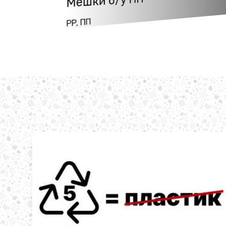
Мешки б/у ПП
PP, ПП