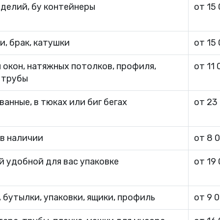
зделий, бу контейнеры
от 15
и, брак, катушки
от 15
 окон, натяжных потолков, профиля,
от 11 
, трубы
анные, в тюках или биг бегах
от 23
 в наличии
от 8 
й удобной для вас упаковке
от 19
 бутылки, упаковки, ящики, профиль
от 9 