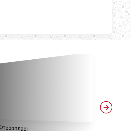
ТПЭ
Фторопласт