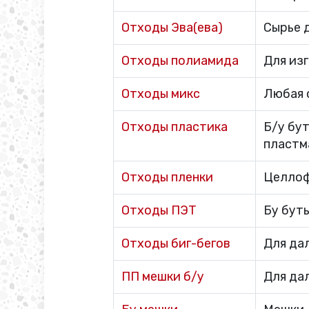
Отходы Эва(ева)
Сырье 
Отходы полиамида
Для из
Отходы микс
Любая 
Отходы пластика
Б/у бу
пластм
Отходы пленки
Целлоф
Отходы ПЭТ
Бу буты
Отходы биг-бегов
Для да
ПП мешки б/у
Для да