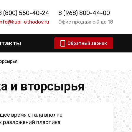
8 (800) 550-40-24
8 (968) 800-44-00
info@kupi-othodov.ru
Офис продаж с 9 до 18
нтакты
Обратный звонок
торсырья
ка и вторсырья
щее время стала вполне
х разложений пластика.