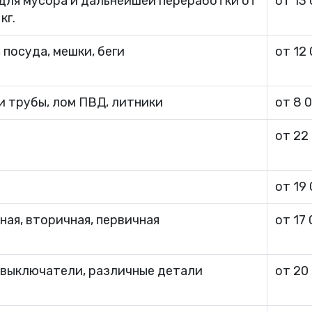
для мусора и дальнейшей переработки от
от 13
кг.
 посуда, мешки, беги
от 12
и трубы, лом ПВД, литники
от 8 
от 22
от 19
ная, вторичная, первичная
от 17
 выключатели, различные детали
от 20