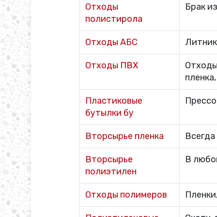
Отходы
Брак и
полистирола
Отходы АБС
Литник
Отходы ПВХ
Отходы
пленка
Пластиковые
Прессов
бутылки бу
Вторсырье пленка
Всегда
Вторсырье
В любо
полиэтилен
Отходы полимеров
Пленки,