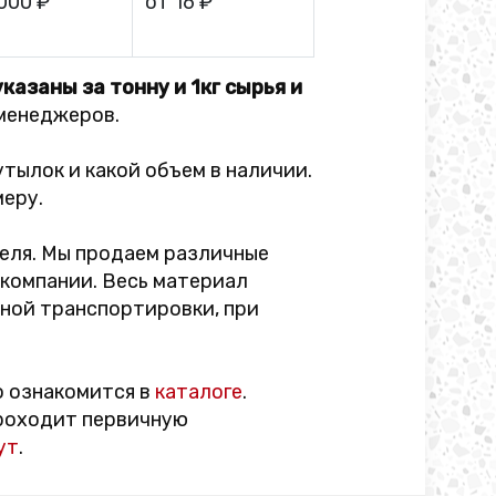
 000 ₽
от 16 ₽
казаны за тонну и 1кг сырья и
 менеджеров.
тылок и какой объем в наличии.
меру.
еля. Мы продаем различные
компании. Весь материал
ной транспортировки, при
о ознакомится в
каталоге
.
проходит первичную
ут
.