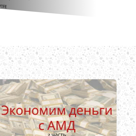
ТПЭ, ТЭП
PTFE