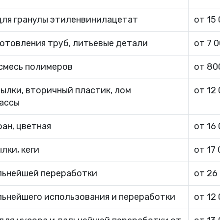
для гранулы этиленвинилацетат
от 15
готовления труб, литьевые детали
от 7 
смесь полимеров
от 80
тылки, вторичный пластик, лом
от 12
ассы
ан, цветная
от 16
лки, кеги
от 17
льнейшей переработки
от 26
льнейшего использования и переработки
от 12